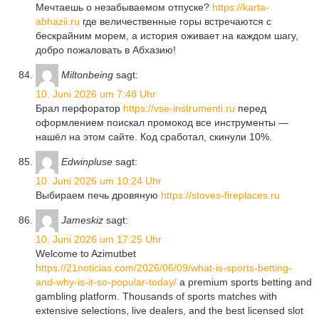
Мечтаешь о незабываемом отпуске?
https://karta-
abhazii.ru
где величественные горы встречаются с
бескрайним морем, а история оживает на каждом шагу,
добро пожаловать в Абхазию!
Miltonbeing
sagt:
10. Juni 2026 um 7:48 Uhr
Брал перфоратор
https://vse-instrumenti.ru
перед
оформлением поискал промокод все инструменты —
нашёл на этом сайте. Код сработал, скинули 10%.
Edwinpluse
sagt:
10. Juni 2026 um 10:24 Uhr
Выбираем печь дровяную
https://stoves-fireplaces.ru
Jameskiz
sagt:
10. Juni 2026 um 17:25 Uhr
Welcome to Azimutbet
https://21noticias.com/2026/06/09/what-is-sports-betting-
and-why-is-it-so-popular-today/
a premium sports betting and
gambling platform. Thousands of sports matches with
extensive selections, live dealers, and the best licensed slot