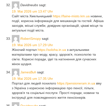
Davidneubs
sagt:
19. Mai 2026 um 13:47 Uhr
Сайт міста Хмельницький
https://faine-misto.km.ua
новини,
події, корисна інформація для мешканців та гостей. Афіша
заходів, міські служби, довідник організацій, цікаві місця та
актуальні події міста.
RobertSmopy
sagt:
19. Mai 2026 um 17:29 Uhr
Жіночий портал
https://soloha.in.ua
з актуальними
матеріалами про моду, красу, здоров’я, психологію та
сім’ю. Корисні поради, ідеї та натхнення для сучасних
жінок щодня.
JamesBuh
sagt:
19. Mai 2026 um 17:35 Uhr
Портал для людей похилого
https://pensioneram.in.ua
віку
з Україна з корисною інформацією про пенсії, пільги,
здоров’я та соціальні послуги. Прості поради, новини та
інструкції для повсякденного життя пенсіонерів.
Davidneubs
sagt: