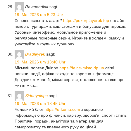
Raymondlak
sagt:
19. Mai 2026 um 5:23 Uhr
Хочешь испытать азарт?
https://pokerplayerok.top
онлайн-
покер с турнирами, кэш-столами и бонусами для игроков.
Удобный интерфейс, мобильное приложение и
регулярные покерные серии. Играйте в холдем, омаху и
участвуйте в крупных турнирах.
Bradleyrek
sagt:
19. Mai 2026 um 13:40 Uhr
Міський портал Дніпро
https://faine-misto.dp.ua
свіжі
новини, події, афіша заходів та корисна інформація.
Довідник компаній, міські сервіси, оголошення та все про
життя міста.
Sidneyalops
sagt:
19. Mai 2026 um 13:45 Uhr
Чоловічий блог
https://u-kuma.com
з корисною
інформацією про фінанси, кар’єру, здоров’я, спорт і стиль.
Практичні поради, аналітика та матеріали для
саморозвитку та впевненого руху до цілей.