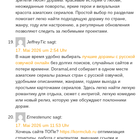
зрители любят дорамы: красивые истории о любви,
неожиданные повороты, яркие герои и визуальная
красота азиатских сериалов. Простой выбор по разделам
помогает легко найти подходящую дораму по стране,
жанру, году или настроению, а регулярные обновления
позволяют следить за любимыми проектами.
JeffreyTic
sagt:
17. Mai 2026 um 2:54 Uhr
В наше время удобно выбирать
лучшие дорамы с русской
озвучкой онлайн
без долгих поисков, случайных сайтов и
потери времени. DoramaLend собирает в одном месте
азиатские сериалы разных стран с русской озвучкой,
удобными описаниями, жанрами, годами выхода и
простыми карточками сериалов. Здесь легко найти легкую
романтику для отдыха, сюжет с интригой, легкую комедию
или новый релиз, которую уже обсуждают поклонники
дорам.
Ernestenunc
sagt:
17. Mai 2026 um 11:53 Uhr
Хочешь сайтв ТОПе?
https://kormclub.ru
оптимизация
структуры, работа с контентом, внешние ссылки и