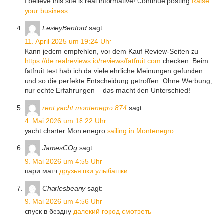
I believe this site is real informative! Continue posting.
Raise
your business
LesleyBenford
sagt:
11. April 2025 um 19:24 Uhr
Kann jedem empfehlen, vor dem Kauf Review-Seiten zu
https://de.realreviews.io/reviews/fatfruit.com
checken. Beim
fatfruit test hab ich da viele ehrliche Meinungen gefunden
und so die perfekte Entscheidung getroffen. Ohne Werbung,
nur echte Erfahrungen – das macht den Unterschied!
rent yacht montenegro 874
sagt:
4. Mai 2026 um 18:22 Uhr
yacht charter Montenegro
sailing in Montenegro
JamesCOg
sagt:
9. Mai 2026 um 4:55 Uhr
пари матч
друзьяшки улыбашки
Charlesbeany
sagt:
9. Mai 2026 um 4:56 Uhr
спуск в бездну
далекий город смотреть