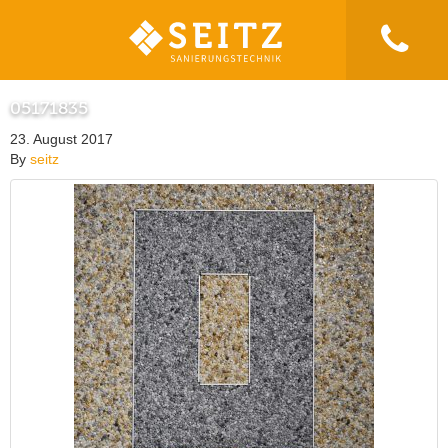
05171835
23. August 2017
By
seitz