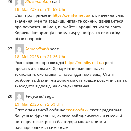
Stevenambup
sagt:
18. Mai 2026 um 18:59 Uhr
Сайт про прикмети
https://zefirka.net.ua
тлумачення снів,
значення імен та традиції. Читайте сонник, дізнавайтеся
про походження імен, вивчайте народні звичаї та свята.
Корисна інформація про культуру, повір’я та символіку
різних народів.
Jamesdiomb
sagt:
18. Mai 2026 um 21:26 Uhr
Розповідаємо про складні
https://notatky.net.ua
речі
простими словами. Зрозумілі пояснення науки,
технологій, економіки та повсякденних явищ. Статті,
розбори та факти, які допомагають краще розуміти світ та
знаходити відповіді на складні питання.
Terrydrarf
sagt:
19. Mai 2026 um 2:53 Uhr
Слот с тематикой собачек
слот собаки
слот предлагает
бонусные фриспины, липкие вайлд-символы и высокий
потенциал выигрыша благодаря множителям и
расширяющимся символам.